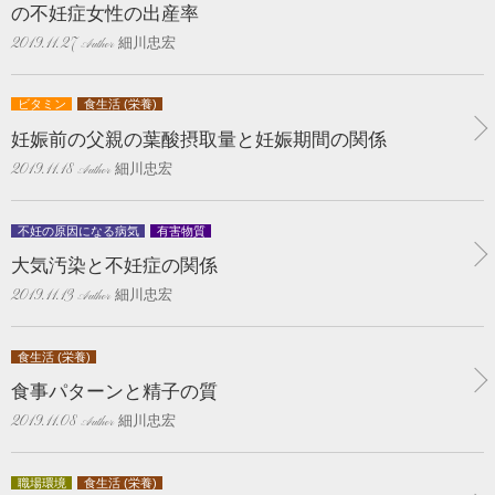
の不妊症女性の出産率
細川忠宏
2019.11.27
ビタミン
食生活 (栄養)
妊娠前の父親の葉酸摂取量と妊娠期間の関係
細川忠宏
2019.11.18
不妊の原因になる病気
有害物質
大気汚染と不妊症の関係
細川忠宏
2019.11.13
食生活 (栄養)
食事パターンと精子の質
細川忠宏
2019.11.08
職場環境
食生活 (栄養)