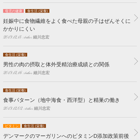
母児の健康
食生活 (栄養)
妊娠中に食物繊維をよく食べた母親の子はぜんそくに
かかりにくい
細川忠宏
2019.12.18
食生活 (栄養)
男性の肉の摂取と体外受精治療成績との関係
細川忠宏
2019.12.16
食生活 (栄養)
食事パターン（地中海食・西洋型）と精巣の働き
細川忠宏
2019.12.02
ビタミン
食生活 (栄養)
デンマークのマーガリンへのビタミンD添加政策前後