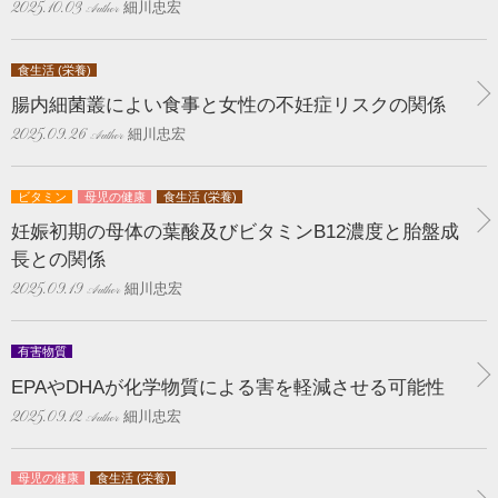
細川忠宏
2025.10.03
食生活 (栄養)
腸内細菌叢によい食事と女性の不妊症リスクの関係
細川忠宏
2025.09.26
ビタミン
母児の健康
食生活 (栄養)
妊娠初期の母体の葉酸及びビタミンB12濃度と胎盤成
長との関係
細川忠宏
2025.09.19
有害物質
EPAやDHAが化学物質による害を軽減させる可能性
細川忠宏
2025.09.12
母児の健康
食生活 (栄養)