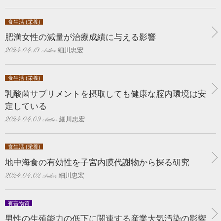
食生活 (栄養)
肥満女性の減量が治療成績に与える影響
細川忠宏
2024.04.19
食生活 (栄養)
乳酸菌サプリメントを摂取しても健康な腟内環境は安
定している
細川忠宏
2024.04.09
食生活 (栄養)
地中海食の有効性を子宮内膜代謝物から探る研究
細川忠宏
2024.04.02
有害物質
男性の生殖能力の低下に関連する産業大気汚染の影響