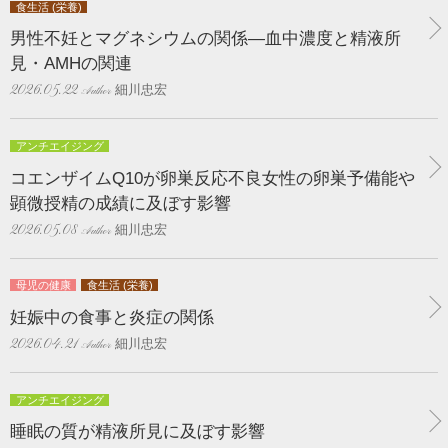
食生活 (栄養)
男性不妊とマグネシウムの関係―血中濃度と精液所
見・AMHの関連
細川忠宏
2026.05.22
アンチエイジング
コエンザイムQ10が卵巣反応不良女性の卵巣予備能や
顕微授精の成績に及ぼす影響
細川忠宏
2026.05.08
母児の健康
食生活 (栄養)
妊娠中の食事と炎症の関係
細川忠宏
2026.04.21
アンチエイジング
睡眠の質が精液所見に及ぼす影響