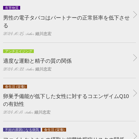
有害物質
男性の電子タバコはパートナーの正常胚率を低下させ
る
細川忠宏
2024.10.25
アンチエイジング
適度な運動と精子の質の関係
細川忠宏
2024.10.22
食生活 (栄養)
卵巣予備能が低下した女性に対するコエンザイムQ10
の有効性
細川忠宏
2024.10.18
不妊の原因になる病気
食生活 (栄養)