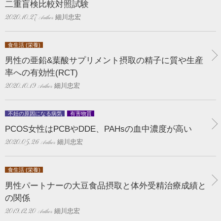
二重盲検比較対照試験
細川忠宏
2020.10.27
食生活 (栄養)
男性の亜鉛&葉酸サプリメント摂取の精子に質や生産
率への有効性(RCT)
細川忠宏
2020.10.19
不妊の原因になる病気
有害物質
PCOS女性はPCBやDDE、PAHsの血中濃度が高い
細川忠宏
2020.05.26
食生活 (栄養)
男性パートナーの大豆食品摂取と体外受精治療成績と
の関係
細川忠宏
2019.12.20