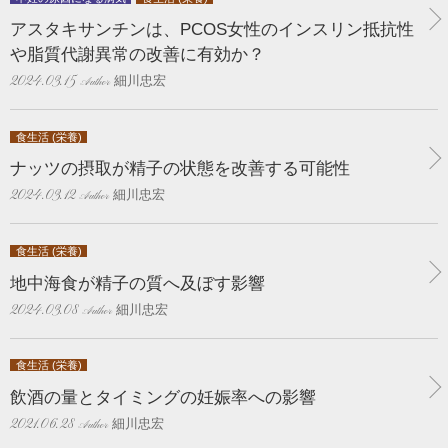
アスタキサンチンは、PCOS女性のインスリン抵抗性
や脂質代謝異常の改善に有効か？
細川忠宏
2024.03.15
食生活 (栄養)
ナッツの摂取が精子の状態を改善する可能性
細川忠宏
2024.03.12
食生活 (栄養)
地中海食が精子の質へ及ぼす影響
細川忠宏
2024.03.08
食生活 (栄養)
飲酒の量とタイミングの妊娠率への影響
細川忠宏
2021.06.28