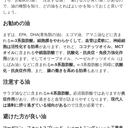
うち「お勧めの油」「注意する油」「避ける方が良い油」があるの
で、油の種類を知り、どの油をとればよいかを知っておくと良いで
しょう。
お勧めの油
まずは、EPA、DHA(青魚類の油)、エゴマ油、アマニ油などに含ま
れる
n-3系脂肪酸。細胞膜をやわらかくして、血管は柔軟に、神経細
胞は活性化する効果
があります。それと、
ココナッツオイル、MCT
オイル
に含まれる
中鎖脂肪酸
です。
抗酸化・抗炎症・免疫力強化作
用
があります。そしてオリーブオイル、ヘーゼルナッツオイル（は
しばみ油）などに含まれる
n-9系脂肪酸。
n-3系脂肪酸と同様に
抗酸
化・抗炎症作用、
また、
腸の働きを高める効果
もあります。
注意する油
サラダ油などに含まれる
n-6系脂肪酸。
必須脂肪酸ではありますが
炎
症作用
があり、摂り過ぎると血管が詰まりやすくなります。
現代人
は過剰に摂り過ぎている傾向がある
ので注意が必要です。
避けた方が良い油
マーガリン、ファットスプレッド、ショートニング
といった
工業産