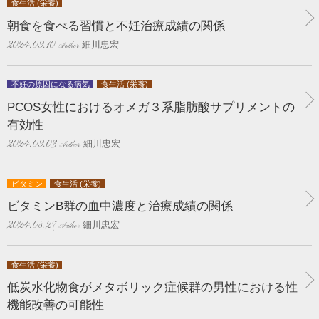
食生活 (栄養)
朝食を食べる習慣と不妊治療成績の関係
細川忠宏
2024.09.10
不妊の原因になる病気
食生活 (栄養)
PCOS女性におけるオメガ３系脂肪酸サプリメントの
有効性
細川忠宏
2024.09.03
ビタミン
食生活 (栄養)
ビタミンB群の血中濃度と治療成績の関係
細川忠宏
2024.08.27
食生活 (栄養)
低炭水化物食がメタボリック症候群の男性における性
機能改善の可能性