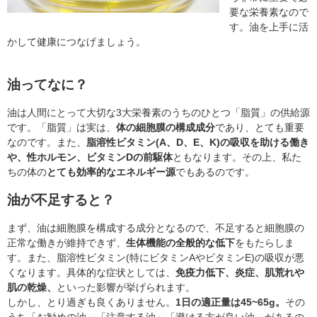
要な栄養素なので
す。油を上手に活
かして健康につなげましょう。
油ってなに？
油は人間にとって大切な3大栄養素のうちのひとつ「脂質」の供給源
です。「脂質」は実は、
体の細胞膜の構成成分
であり、とても重要
なのです。また、
脂溶性ビタミン(A、D、E、K)の吸収を助ける働き
や、性ホルモン、ビタミンDの前駆体
ともなります。その上、私た
ちの体の
とても効率的なエネルギー源
でもあるのです。
油が不足すると？
まず、油は細胞膜を構成する成分となるので、不足すると細胞膜の
正常な働きが維持できず、
生体機能の全般的な低下
をもたらしま
す。また、脂溶性ビタミン(特にビタミンAやビタミンE)の吸収が悪
くなります。具体的な症状としては、
免疫力低下、炎症、肌荒れや
肌の乾燥、
といった影響が挙げられます。
しかし、とり過ぎも良くありません。
1日の適正量は45~65g。
その