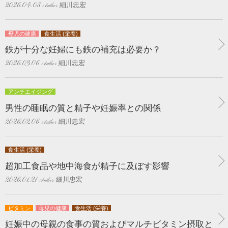
細川忠宏
2026.04.08
母児の健康
食生活 (栄養)
鉄が十分な妊婦にも鉄の補充は必要か？
細川忠宏
2026.03.06
アンチエイジング
男性の睡眠の質と精子や妊娠率との関係
細川忠宏
2026.02.06
食生活 (栄養)
超加工食品や地中海食が精子に及ぼす影響
細川忠宏
2026.01.21
ビタミン
母児の健康
食生活 (栄養)
妊娠中の母親の食事の質およびマルチビタミン摂取と