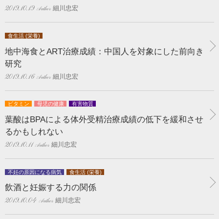
細川忠宏
2019.10.19
食生活 (栄養)
地中海食とART治療成績：中国人を対象にした前向き
研究
細川忠宏
2019.10.16
ビタミン
母児の健康
有害物質
葉酸はBPAによる体外受精治療成績の低下を緩和させ
るかもしれない
細川忠宏
2019.10.11
不妊の原因になる病気
食生活 (栄養)
飲酒と妊娠する力の関係
細川忠宏
2019.10.04