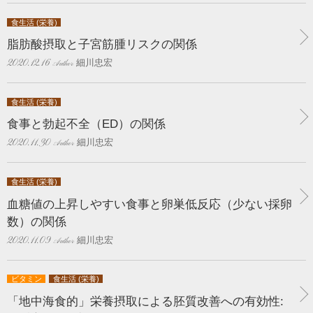
食生活 (栄養)
脂肪酸摂取と子宮筋腫リスクの関係
細川忠宏
2020.12.16
食生活 (栄養)
食事と勃起不全（ED）の関係
細川忠宏
2020.11.30
食生活 (栄養)
血糖値の上昇しやすい食事と卵巣低反応（少ない採卵
数）の関係
細川忠宏
2020.11.09
ビタミン
食生活 (栄養)
「地中海食的」栄養摂取による胚質改善への有効性: