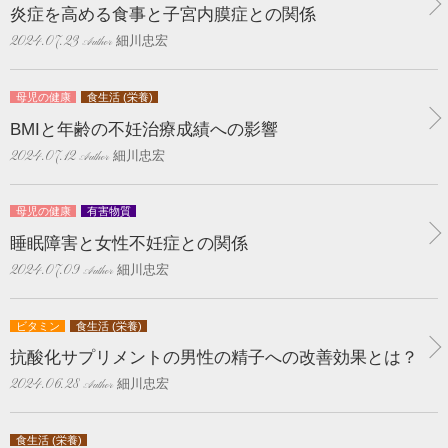
炎症を高める食事と子宮内膜症との関係
細川忠宏
2024.07.23
母児の健康
食生活 (栄養)
BMIと年齢の不妊治療成績への影響
細川忠宏
2024.07.12
母児の健康
有害物質
睡眠障害と女性不妊症との関係
細川忠宏
2024.07.09
ビタミン
食生活 (栄養)
抗酸化サプリメントの男性の精子への改善効果とは？
細川忠宏
2024.06.28
食生活 (栄養)