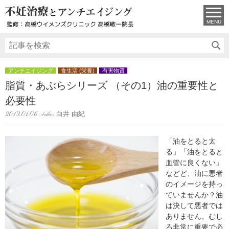
MENU
アンチエイジング
食生活 (栄養)
有害物質
脂質・あぶらシリーズ （その1）油の重要性と
必要性
白井 由紀
2019.01.06
「油をとると太
る」「油をとると
血管に良くない」
などど、油に悪者
のイメージを持っ
ていませんか？油
は決して悪者では
ありません。むし
ろ非常に重要で必