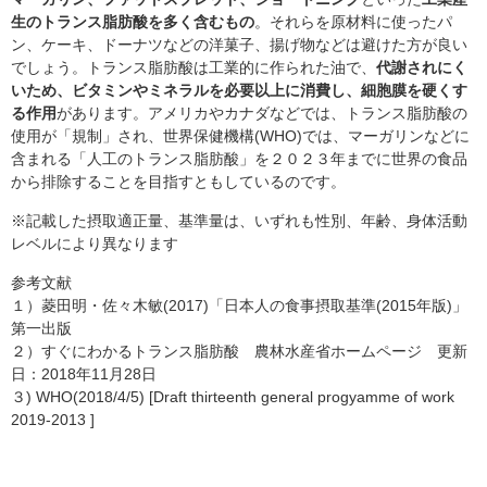
生のトランス脂肪酸を多く含むもの
。それらを原材料に使ったパ
ン、ケーキ、ドーナツなどの洋菓子、揚げ物などは避けた方が良い
でしょう。トランス脂肪酸は工業的に作られた油で、
代謝されにく
いため、ビタミンやミネラルを必要以上に消費し、細胞膜を硬くす
る作用
があります。アメリカやカナダなどでは、トランス脂肪酸の
使用が「規制」され、世界保健機構(WHO)では、マーガリンなどに
含まれる「人工のトランス脂肪酸」を２０２３年までに世界の食品
から排除することを目指すともしているのです。
※記載した摂取適正量、基準量は、いずれも性別、年齢、身体活動
レベルにより異なります
参考文献
１）菱田明・佐々木敏(2017)「日本人の食事摂取基準(2015年版)」
第一出版
２）すぐにわかるトランス脂肪酸 農林水産省ホームページ 更新
日：2018年11月28日
３) WHO(2018/4/5) [Draft thirteenth general progyamme of work
2019-2013 ]