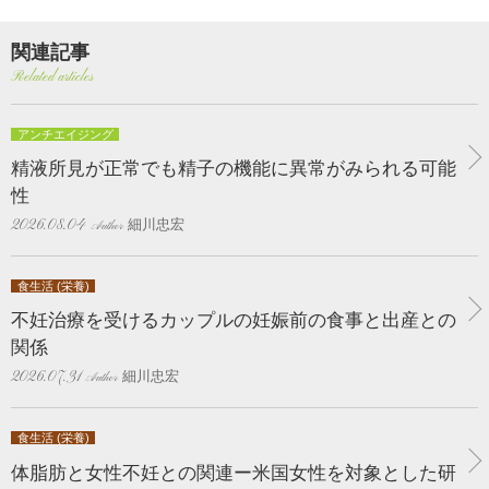
関連記事
Related articles
アンチエイジング
精液所見が正常でも精子の機能に異常がみられる可能
性
細川忠宏
2026.08.04
食生活 (栄養)
不妊治療を受けるカップルの妊娠前の食事と出産との
関係
細川忠宏
2026.07.31
食生活 (栄養)
体脂肪と女性不妊との関連ー米国女性を対象とした研