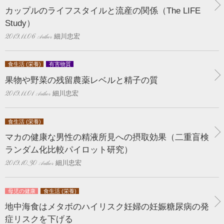
カップルのライフスタイルと流産の関係（The LIFE
Study）
細川忠宏
2019.11.06
食生活 (栄養)
有害物質
果物や野菜の残留農薬レベルと精子の質
細川忠宏
2019.11.01
食生活 (栄養)
マカの健康な男性の精液所見への摂取効果（二重盲検
ランダム化比較パイロット研究）
細川忠宏
2019.10.30
母児の健康
食生活 (栄養)
地中海食はメタボのハイリスク妊婦の妊娠糖尿病の発
症リスクを下げる