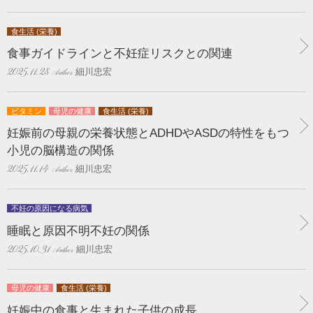
食生活 (栄養)
食事ガイドラインと不妊症リスクとの関連
細川忠宏
2025.11.28
ビタミン
母児の健康
食生活 (栄養)
妊娠前の母親の栄養状態とADHDやASDの特性をもつ
小児の脳構造の関係
細川忠宏
2025.11.14
不妊の原因になる病気
睡眠と原因不明不妊の関係
細川忠宏
2025.10.31
母児の健康
食生活 (栄養)
妊娠中の食事と生まれた子供の成長