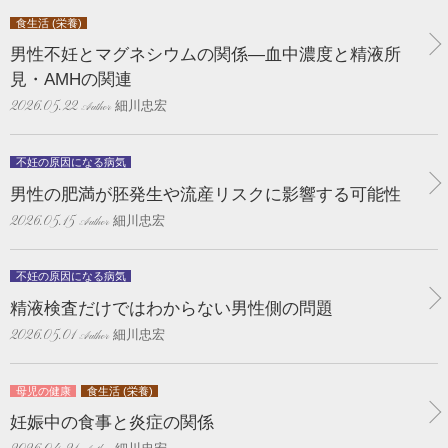
食生活 (栄養)
男性不妊とマグネシウムの関係―血中濃度と精液所
見・AMHの関連
細川忠宏
2026.05.22
不妊の原因になる病気
男性の肥満が胚発生や流産リスクに影響する可能性
細川忠宏
2026.05.15
不妊の原因になる病気
精液検査だけではわからない男性側の問題
細川忠宏
2026.05.01
母児の健康
食生活 (栄養)
妊娠中の食事と炎症の関係