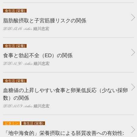
食生活 (栄養)
脂肪酸摂取と子宮筋腫リスクの関係
細川忠宏
2020.12.16
食生活 (栄養)
食事と勃起不全（ED）の関係
細川忠宏
2020.11.30
食生活 (栄養)
血糖値の上昇しやすい食事と卵巣低反応（少ない採卵
数）の関係
細川忠宏
2020.11.09
ビタミン
食生活 (栄養)
「地中海食的」栄養摂取による胚質改善への有効性: