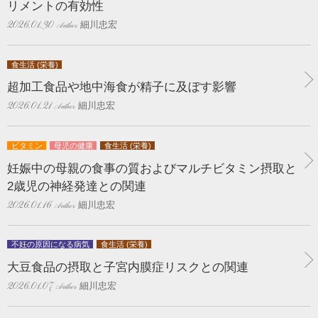
リメントの有効性
細川忠宏
2026.01.30
食生活 (栄養)
超加工食品や地中海食が精子に及ぼす影響
細川忠宏
2026.01.21
ビタミン
母児の健康
食生活 (栄養)
妊娠中の母親の食事の質およびマルチビタミン摂取と
2歳児の神経発達との関連
細川忠宏
2026.01.16
不妊の原因になる病気
食生活 (栄養)
大豆食品の摂取と子宮内膜症リスクとの関連
細川忠宏
2026.01.07