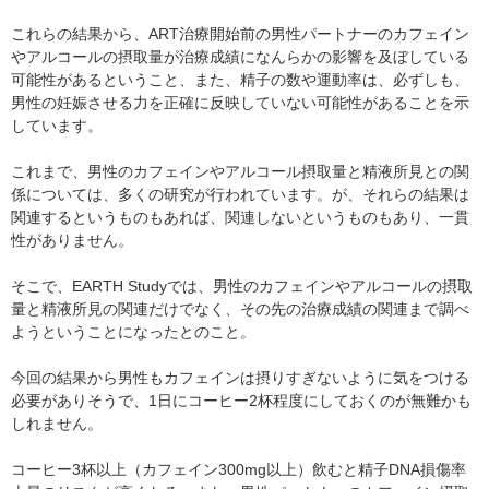
これらの結果から、ART治療開始前の男性パートナーのカフェイン
やアルコールの摂取量が治療成績になんらかの影響を及ぼしている
可能性があるということ、また、精子の数や運動率は、必ずしも、
男性の妊娠させる力を正確に反映していない可能性があることを示
しています。
これまで、男性のカフェインやアルコール摂取量と精液所見との関
係については、多くの研究が行われています。が、それらの結果は
関連するというものもあれば、関連しないというものもあり、一貫
性がありません。
そこで、EARTH Studyでは、男性のカフェインやアルコールの摂取
量と精液所見の関連だけでなく、その先の治療成績の関連まで調べ
ようということになったとのこと。
今回の結果から男性もカフェインは摂りすぎないように気をつける
必要がありそうで、1日にコーヒー2杯程度にしておくのが無難かも
しれません。
コーヒー3杯以上（カフェイン300mg以上）飲むと精子DNA損傷率