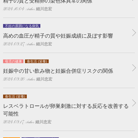
精子の質と受精卵の染色体異常の関係
細川忠宏
2024.10.04
不妊の原因になる病気
高めの血圧が精子の質や妊娠成績に及ぼす影響
細川忠宏
2024.09.27
母児の健康
食生活 (栄養)
妊娠中の甘い飲み物と妊娠合併症リスクの関係
細川忠宏
2024.09.20
食生活 (栄養)
レスベラトロールが卵巣刺激に対する反応を改善する
可能性
細川忠宏
2024.09.17