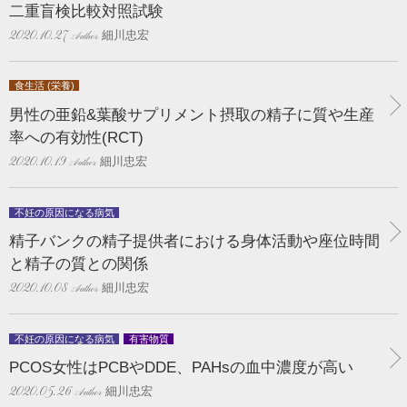
二重盲検比較対照試験
細川忠宏
2020.10.27
食生活 (栄養)
男性の亜鉛&葉酸サプリメント摂取の精子に質や生産
率への有効性(RCT)
細川忠宏
2020.10.19
不妊の原因になる病気
精子バンクの精子提供者における身体活動や座位時間
と精子の質との関係
細川忠宏
2020.10.08
不妊の原因になる病気
有害物質
PCOS女性はPCBやDDE、PAHsの血中濃度が高い
細川忠宏
2020.05.26