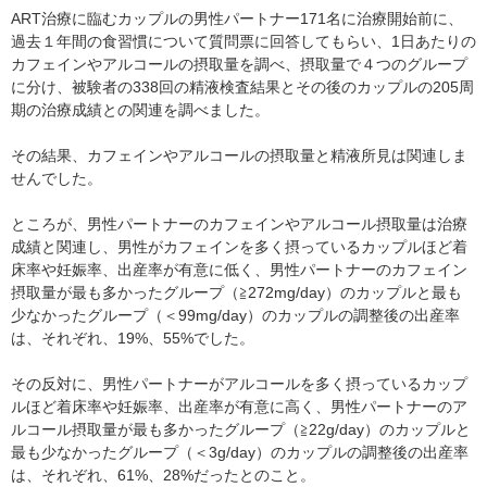
ART治療に臨むカップルの男性パートナー171名に治療開始前に、
過去１年間の食習慣について質問票に回答してもらい、1日あたりの
カフェインやアルコールの摂取量を調べ、摂取量で４つのグループ
に分け、被験者の338回の精液検査結果とその後のカップルの205周
期の治療成績との関連を調べました。
その結果、カフェインやアルコールの摂取量と精液所見は関連しま
せんでした。
ところが、男性パートナーのカフェインやアルコール摂取量は治療
成績と関連し、男性がカフェインを多く摂っているカップルほど着
床率や妊娠率、出産率が有意に低く、男性パートナーのカフェイン
摂取量が最も多かったグループ（≧272mg/day）のカップルと最も
少なかったグループ（＜99mg/day）のカップルの調整後の出産率
は、それぞれ、19%、55%でした。
その反対に、男性パートナーがアルコールを多く摂っているカップ
ルほど着床率や妊娠率、出産率が有意に高く、男性パートナーのア
ルコール摂取量が最も多かったグループ（≧22g/day）のカップルと
最も少なかったグループ（＜3g/day）のカップルの調整後の出産率
は、それぞれ、61%、28%だったとのこと。