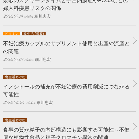
余暇のスクリーンタイムと子宮内膜症やPCOSなどの
婦人科疾患リスクの関係
細川忠宏
2026.07.13
ビタミン
食生活 (栄養)
不妊治療カップルのサプリメント使用と出産や流産と
の関連
細川忠宏
2026.07.01
食生活 (栄養)
イノシトールの補充が不妊治療の費用削減につながる
可能性
細川忠宏
2026.06.24
食生活 (栄養)
食事の質が精子の内部構造にも影響する可能性～不健
康な植物性食品と精子クロマチン異常の関連