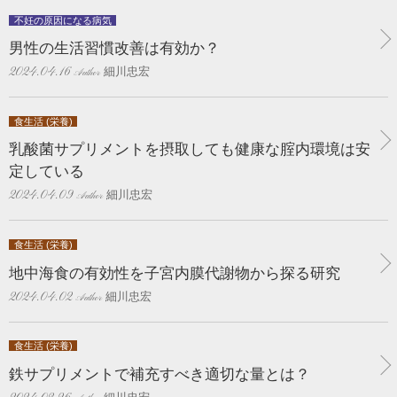
不妊の原因になる病気
男性の生活習慣改善は有効か？
細川忠宏
2024.04.16
食生活 (栄養)
乳酸菌サプリメントを摂取しても健康な腟内環境は安
定している
細川忠宏
2024.04.09
食生活 (栄養)
地中海食の有効性を子宮内膜代謝物から探る研究
細川忠宏
2024.04.02
食生活 (栄養)
鉄サプリメントで補充すべき適切な量とは？