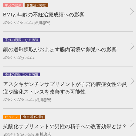
母児の健康
食生活 (栄養)
BMIと年齢の不妊治療成績への影響
細川忠宏
2024.07.12
不妊の原因になる病気
銅の過剰摂取がおよぼす腸内環境や卵巣への影響
2024.07.05
不妊の原因になる病気
アスタキサンチンサプリメントが子宮内膜症女性の炎
症や酸化ストレスを改善する可能性
細川忠宏
2024.07.02
ビタミン
食生活 (栄養)
抗酸化サプリメントの男性の精子への改善効果とは？
細川忠宏
2024.06.28