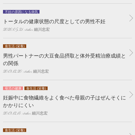
不妊の原因になる病気
トータルの健康状態の尺度としての男性不妊
細川忠宏
2020.05.21
食生活 (栄養)
男性パートナーの大豆食品摂取と体外受精治療成績と
の関係
細川忠宏
2019.12.20
母児の健康
食生活 (栄養)
妊娠中に食物繊維をよく食べた母親の子はぜんそくに
かかりにくい
細川忠宏
2019.12.18
食生活 (栄養)