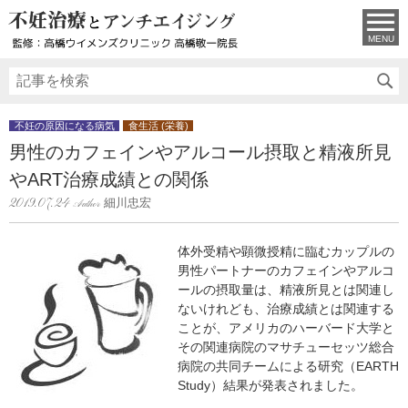
MENU
不妊の原因になる病気
食生活 (栄養)
男性のカフェインやアルコール摂取と精液所見
やART治療成績との関係
細川忠宏
2019.07.24
体外受精や顕微授精に臨むカップルの
男性パートナーのカフェインやアルコ
ールの摂取量は、精液所見とは関連し
ないけれども、治療成績とは関連する
ことが、アメリカのハーバード大学と
その関連病院のマサチューセッツ総合
病院の共同チームによる研究（EARTH
Study）結果が発表されました。