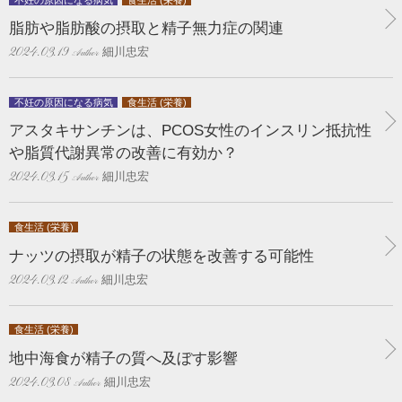
脂肪や脂肪酸の摂取と精子無力症の関連
細川忠宏
2024.03.19
不妊の原因になる病気
食生活 (栄養)
アスタキサンチンは、PCOS女性のインスリン抵抗性
や脂質代謝異常の改善に有効か？
細川忠宏
2024.03.15
食生活 (栄養)
ナッツの摂取が精子の状態を改善する可能性
細川忠宏
2024.03.12
食生活 (栄養)
地中海食が精子の質へ及ぼす影響
細川忠宏
2024.03.08