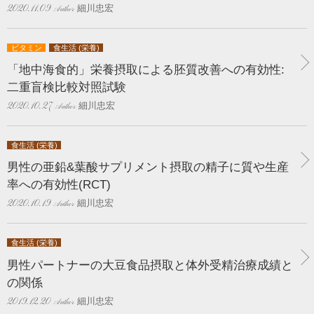
細川忠宏
2020.11.09
ビタミン
食生活 (栄養)
「地中海食的」栄養摂取による胚質改善への有効性:
二重盲検比較対照試験
細川忠宏
2020.10.27
食生活 (栄養)
男性の亜鉛&葉酸サプリメント摂取の精子に質や生産
率への有効性(RCT)
細川忠宏
2020.10.19
食生活 (栄養)
男性パートナーの大豆食品摂取と体外受精治療成績と
の関係
細川忠宏
2019.12.20