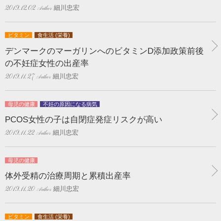
細川忠宏
2019.12.02
ビタミン
食生活 (栄養)
デンマークのマーガリンへのビタミンD添加政策前後
の不妊症女性の出産率
細川忠宏
2019.11.27
母児の健康
不妊の原因になる病気
PCOS女性の子は自閉症発症リスクが高い
細川忠宏
2019.11.22
母児の健康
体外受精の治療周期と累積出産率
細川忠宏
2019.11.20
ビタミン
食生活 (栄養)