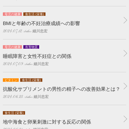
母児の健康
食生活 (栄養)
BMIと年齢の不妊治療成績への影響
細川忠宏
2024.07.12
母児の健康
有害物質
睡眠障害と女性不妊症との関係
細川忠宏
2024.07.09
ビタミン
食生活 (栄養)
抗酸化サプリメントの男性の精子への改善効果とは？
細川忠宏
2024.06.28
食生活 (栄養)
地中海食と卵巣刺激に対する反応の関係