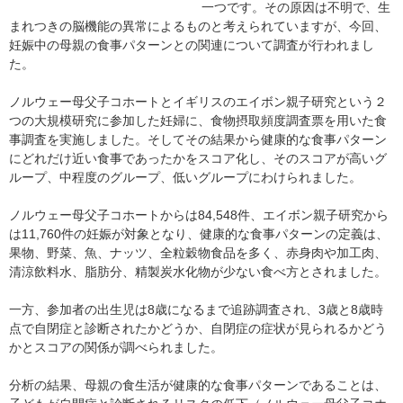
一つです。その原因は不明で、生
まれつきの脳機能の異常によるものと考えられていますが、今回、
妊娠中の母親の食事パターンとの関連について調査が行われまし
た。
ノルウェー母父子コホートとイギリスのエイボン親子研究という２
つの大規模研究に参加した妊婦に、食物摂取頻度調査票を用いた食
事調査を実施しました。そしてその結果から健康的な食事パターン
にどれだけ近い食事であったかをスコア化し、そのスコアが高いグ
ループ、中程度のグループ、低いグループにわけられました。
ノルウェー母父子コホートからは84,548件、エイボン親子研究から
は11,760件の妊娠が対象となり、健康的な食事パターンの定義は、
果物、野菜、魚、ナッツ、全粒穀物食品を多く、赤身肉や加工肉、
清涼飲料水、脂肪分、精製炭水化物が少ない食べ方とされました。
一方、参加者の出生児は8歳になるまで追跡調査され、3歳と8歳時
点で自閉症と診断されたかどうか、自閉症の症状が見られるかどう
かとスコアの関係が調べられました。
分析の結果、母親の食生活が健康的な食事パターンであることは、