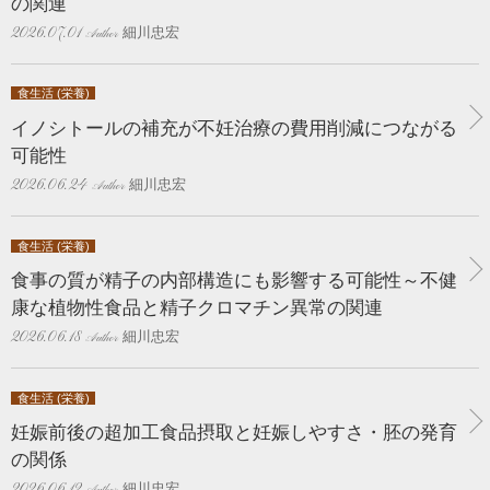
の関連
細川忠宏
2026.07.01
食生活 (栄養)
イノシトールの補充が不妊治療の費用削減につながる
可能性
細川忠宏
2026.06.24
食生活 (栄養)
食事の質が精子の内部構造にも影響する可能性～不健
康な植物性食品と精子クロマチン異常の関連
細川忠宏
2026.06.18
食生活 (栄養)
妊娠前後の超加工食品摂取と妊娠しやすさ・胚の発育
の関係
細川忠宏