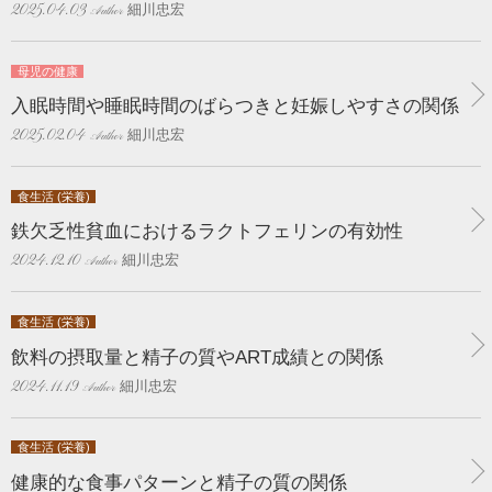
細川忠宏
2025.04.03
母児の健康
入眠時間や睡眠時間のばらつきと妊娠しやすさの関係
細川忠宏
2025.02.04
食生活 (栄養)
鉄欠乏性貧血におけるラクトフェリンの有効性
細川忠宏
2024.12.10
食生活 (栄養)
飲料の摂取量と精子の質やART成績との関係
細川忠宏
2024.11.19
食生活 (栄養)
健康的な食事パターンと精子の質の関係