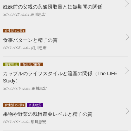
妊娠前の父親の葉酸摂取量と妊娠期間の関係
細川忠宏
2019.11.18
食生活 (栄養)
食事パターンと精子の質
細川忠宏
2019.11.08
職場環境
食生活 (栄養)
カップルのライフスタイルと流産の関係（The LIFE
Study）
細川忠宏
2019.11.06
食生活 (栄養)
有害物質
果物や野菜の残留農薬レベルと精子の質
細川忠宏
2019.11.01