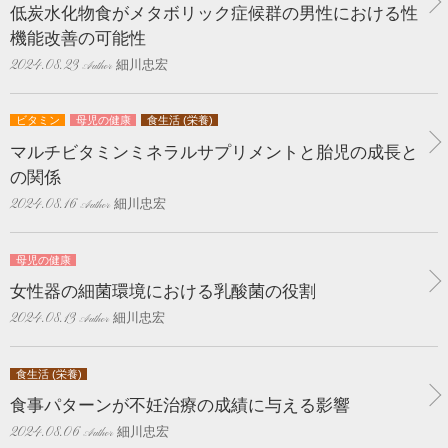
低炭水化物食がメタボリック症候群の男性における性
機能改善の可能性
細川忠宏
2024.08.23
ビタミン
母児の健康
食生活 (栄養)
マルチビタミンミネラルサプリメントと胎児の成長と
の関係
細川忠宏
2024.08.16
母児の健康
女性器の細菌環境における乳酸菌の役割
細川忠宏
2024.08.13
食生活 (栄養)
食事パターンが不妊治療の成績に与える影響
細川忠宏
2024.08.06