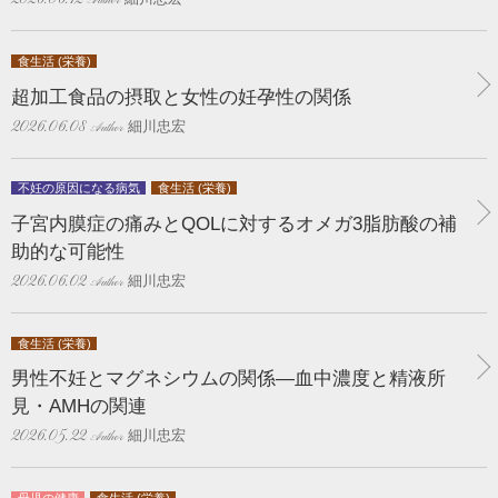
2026.06.12
食生活 (栄養)
超加工食品の摂取と女性の妊孕性の関係
細川忠宏
2026.06.08
不妊の原因になる病気
食生活 (栄養)
子宮内膜症の痛みとQOLに対するオメガ3脂肪酸の補
助的な可能性
細川忠宏
2026.06.02
食生活 (栄養)
男性不妊とマグネシウムの関係―血中濃度と精液所
見・AMHの関連
細川忠宏
2026.05.22
母児の健康
食生活 (栄養)