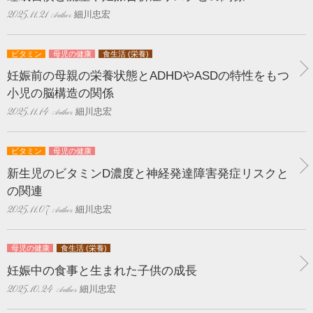
細川忠宏
2025.11.21
ビタミン
母児の健康
食生活 (栄養)
妊娠前の母親の栄養状態とADHDやASDの特性をもつ
小児の脳構造の関係
細川忠宏
2025.11.14
ビタミン
母児の健康
新生児のビタミンD濃度と神経発達障害発症リスクと
の関連
細川忠宏
2025.11.07
母児の健康
食生活 (栄養)
妊娠中の食事と生まれた子供の成長
細川忠宏
2025.10.24