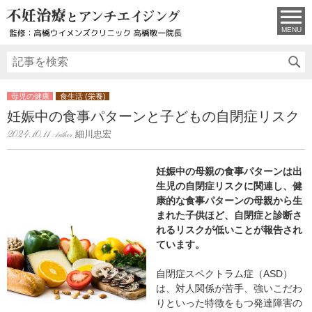
MENU
母児の健康
食生活 (栄養)
妊娠中の食事パターンと子どもの自閉症リスク
細川忠宏
2024.10.11
妊娠中の母親の食事パターンは出
生児の自閉症リスクに関連し、健
康的な食事パターンの母親から生
まれた子供ほど、自閉症と診断さ
れるリスクが低いことが報告され
ています。
自閉症スペクトラム症（ASD）
は、対人関係が苦手、強いこだわ
りといった特徴をもつ発達障害の