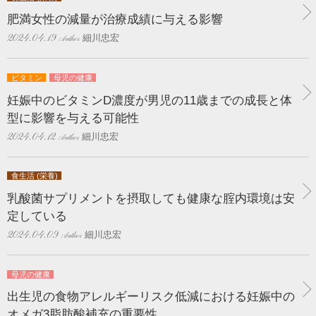
肥満女性の減量が治療成績に与える影響
細川忠宏
2024.04.19
ビタミン
母児の健康
妊娠中のビタミンD濃度が男児の11歳までの成長と体
型に影響を与える可能性
細川忠宏
2024.04.12
食生活 (栄養)
乳酸菌サプリメントを摂取しても健康な腟内環境は安
定している
細川忠宏
2024.04.09
母児の健康
出生児の食物アレルギーリスク低減における妊娠中の
オメガ3脂肪酸補充の重要性