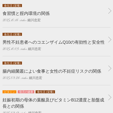
食生活 (栄養)
食習慣と腟内環境の関係
細川忠宏
2025.10.16
食生活 (栄養)
男性不妊患者へのコエンザイムQ10の有効性と安全性
細川忠宏
2025.10.03
食生活 (栄養)
腸内細菌叢によい食事と女性の不妊症リスクの関係
細川忠宏
2025.09.26
ビタミン
母児の健康
食生活 (栄養)
妊娠初期の母体の葉酸及びビタミンB12濃度と胎盤成
長との関係
細川忠宏