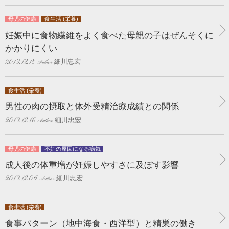
母児の健康
食生活 (栄養)
妊娠中に食物繊維をよく食べた母親の子はぜんそくに
かかりにくい
細川忠宏
2019.12.18
食生活 (栄養)
男性の肉の摂取と体外受精治療成績との関係
細川忠宏
2019.12.16
母児の健康
不妊の原因になる病気
成人後の体重増が妊娠しやすさに及ぼす影響
細川忠宏
2019.12.06
食生活 (栄養)
食事パターン（地中海食・西洋型）と精巣の働き