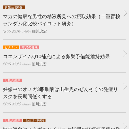
食生活 (栄養)
マカの健康な男性の精液所見への摂取効果（二重盲検
ランダム化比較パイロット研究）
細川忠宏
2019.10.30
ビタミン
母児の健康
コエンザイムQ10補充による卵巣予備能維持効果
細川忠宏
2019.10.28
母児の健康
妊娠中のオメガ3脂肪酸は出生児のぜんそくの発症リ
スクを長期間低くする
細川忠宏
2019.10.25
母児の健康
食生活 (栄養)