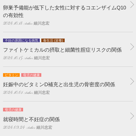
卵巣予備能が低下した女性に対するコエンザイムQ10
の有効性
細川忠宏
2024.10.18
不妊の原因になる病気
食生活 (栄養)
ファイトケミカルの摂取と細菌性腟症リスクの関係
細川忠宏
2024.10.15
ビタミン
母児の健康
妊娠中のビタミンD補充と出生児の骨密度の関係
細川忠宏
2024.10.01
母児の健康
就寝時間と不妊症の関係
細川忠宏
2024.09.24