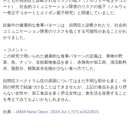
子どもが自閉症と診断されるリスクの低下（ノルウェー母父子コホ
ート）、社会的コミュニケーション障害のリスクの低下（ノルウェ
ー母父子コホートとエイボン親子研究）と関連していました。
妊娠中の健康的な食事パターンは、自閉症と診断されたり、社会的
コミュニケーション障害のリスクを低くする可能性があることがわ
かりました。
＜コメント＞
この研究で用いられた健康的な食事パターンの定義は、果物や野
菜、魚、ナッツ、全粒穀物食品を多く、赤身肉や加工肉、清涼飲料
水、脂肪分、精製炭水化物が少ない食べ方でした。
自閉症スペクトラム症の原因についてはまだ不明な部分も多く、今
回の研究で結論づけることはできませんが、上記の食品をあまり摂
らない女性や、加工食品を多く摂る女性は、食生活を改善すること
を考えてみてもよいかもしれません。
出典：
JAMA Netw Open. 2024 Jul 1;7(7):e2422815.