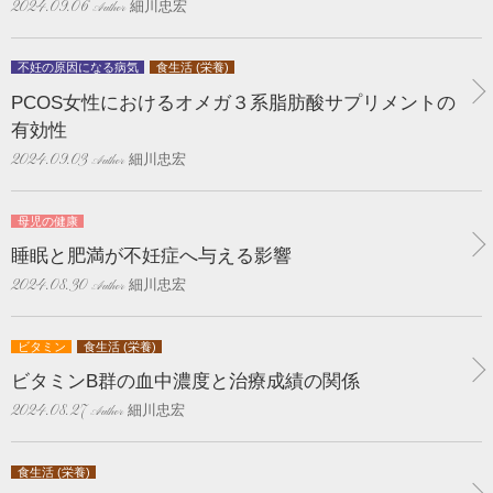
細川忠宏
2024.09.06
不妊の原因になる病気
食生活 (栄養)
PCOS女性におけるオメガ３系脂肪酸サプリメントの
有効性
細川忠宏
2024.09.03
母児の健康
睡眠と肥満が不妊症へ与える影響
細川忠宏
2024.08.30
ビタミン
食生活 (栄養)
ビタミンB群の血中濃度と治療成績の関係
細川忠宏
2024.08.27
食生活 (栄養)