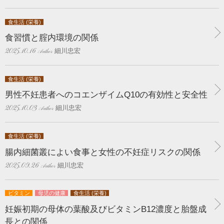
食生活 (栄養)
食習慣と腟内環境の関係
細川忠宏
2025.10.16
食生活 (栄養)
男性不妊患者へのコエンザイムQ10の有効性と安全性
細川忠宏
2025.10.03
食生活 (栄養)
腸内細菌叢によい食事と女性の不妊症リスクの関係
細川忠宏
2025.09.26
ビタミン
母児の健康
食生活 (栄養)
妊娠初期の母体の葉酸及びビタミンB12濃度と胎盤成
長との関係