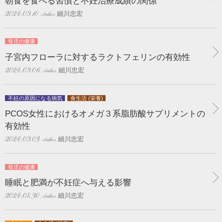
朝食を食べる習慣と不妊治療成績の関係
細川忠宏
2024.09.10
母児の健康
子宮内フローラに対するラクトフェリンの有効性
細川忠宏
2024.09.06
不妊の原因になる病気
食生活 (栄養)
PCOS女性におけるオメガ３系脂肪酸サプリメントの
有効性
細川忠宏
2024.09.03
母児の健康
睡眠と肥満が不妊症へ与える影響
細川忠宏
2024.08.30