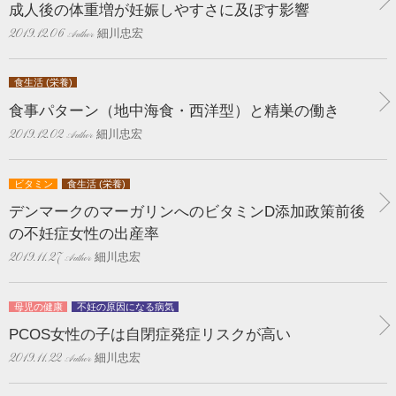
成人後の体重増が妊娠しやすさに及ぼす影響
細川忠宏
2019.12.06
食生活 (栄養)
食事パターン（地中海食・西洋型）と精巣の働き
細川忠宏
2019.12.02
ビタミン
食生活 (栄養)
デンマークのマーガリンへのビタミンD添加政策前後
の不妊症女性の出産率
細川忠宏
2019.11.27
母児の健康
不妊の原因になる病気
PCOS女性の子は自閉症発症リスクが高い
細川忠宏
2019.11.22