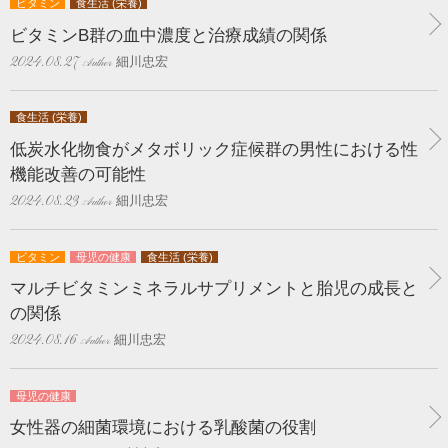
ビタミン
食生活 (栄養)
ビタミンB群の血中濃度と治療成績の関係
細川忠宏
2024.08.27
食生活 (栄養)
低炭水化物食がメタボリック症候群の男性における性
機能改善の可能性
細川忠宏
2024.08.23
ビタミン
母児の健康
食生活 (栄養)
マルチビタミンミネラルサプリメントと胎児の成長と
の関係
細川忠宏
2024.08.16
母児の健康
女性器の細菌環境における乳酸菌の役割