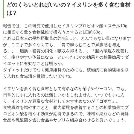
どのくらいとればいいの？イヌリンを多く含む食材
は？
報告では、この研究で使用したイヌリンプロピオン酸エステル10g
に相当する量を食物繊維で摂ろうとすると1日約60g。
これは日本人の平均摂取量の約4倍…と、とんでもない量になります
が、ここまで多くなくても、「胃で膨らむことで満腹感を与え
る」、「脂肪・糖質の消化・吸収を抑える」、「腸内環境を改善し
て、痩せやすい体質になる」といったほかの効果との相乗効果でダ
イエットに有効なことは明らか。
ダイエットだけでなく健康維持のためにも、積極的に食物繊維を取
り入れた食生活を目指したいですね。
イヌリンを多く含む食材として有名なのが菊芋やヤーコン。でも、
日常的に手に入れるのは難しいかもしれません。いつでも手に入
り、イヌリンが豊富な食材としておすすめなのが『ゴボウ』。
食物繊維を増やすことと、腸内環境を改善することの相乗効果でプ
ロビオン酸を増やす効果が期待できるので、味噌や納豆などの発酵
食品や乳酸菌を含む食品やサプリを組み合わせると良いでしょう。