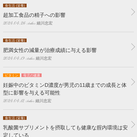
食生活 (栄養)
超加工食品の精子への影響
細川忠宏
2024.04.26
食生活 (栄養)
肥満女性の減量が治療成績に与える影響
細川忠宏
2024.04.19
ビタミン
母児の健康
妊娠中のビタミンD濃度が男児の11歳までの成長と体
型に影響を与える可能性
細川忠宏
2024.04.12
食生活 (栄養)
乳酸菌サプリメントを摂取しても健康な腟内環境は安
定している