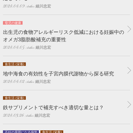
細川忠宏
2024.04.09
母児の健康
出生児の食物アレルギーリスク低減における妊娠中の
オメガ3脂肪酸補充の重要性
細川忠宏
2024.04.05
食生活 (栄養)
地中海食の有効性を子宮内膜代謝物から探る研究
細川忠宏
2024.04.02
食生活 (栄養)
鉄サプリメントで補充すべき適切な量とは？
細川忠宏
2024.03.26
不妊の原因になる病気
食生活 (栄養)