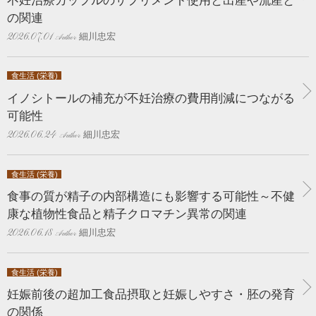
不妊治療カップルのサプリメント使用と出産や流産と
の関連
細川忠宏
2026.07.01
食生活 (栄養)
イノシトールの補充が不妊治療の費用削減につながる
可能性
細川忠宏
2026.06.24
食生活 (栄養)
食事の質が精子の内部構造にも影響する可能性～不健
康な植物性食品と精子クロマチン異常の関連
細川忠宏
2026.06.18
食生活 (栄養)
妊娠前後の超加工食品摂取と妊娠しやすさ・胚の発育
の関係