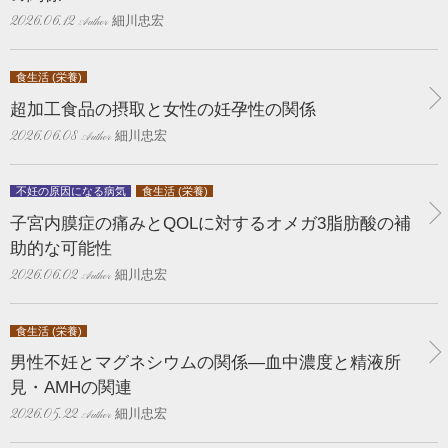
細川忠宏
2026.06.12
食生活 (栄養)
超加工食品の摂取と女性の妊孕性の関係
細川忠宏
2026.06.08
不妊の原因になる病気
食生活 (栄養)
子宮内膜症の痛みとQOLに対するオメガ3脂肪酸の補
助的な可能性
細川忠宏
2026.06.02
食生活 (栄養)
男性不妊とマグネシウムの関係―血中濃度と精液所
見・AMHの関連
細川忠宏
2026.05.22