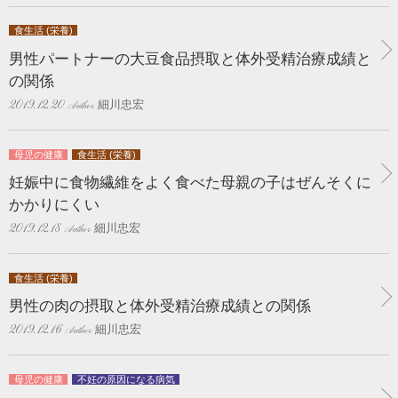
食生活 (栄養)
男性パートナーの大豆食品摂取と体外受精治療成績と
の関係
細川忠宏
2019.12.20
母児の健康
食生活 (栄養)
妊娠中に食物繊維をよく食べた母親の子はぜんそくに
かかりにくい
細川忠宏
2019.12.18
食生活 (栄養)
男性の肉の摂取と体外受精治療成績との関係
細川忠宏
2019.12.16
母児の健康
不妊の原因になる病気