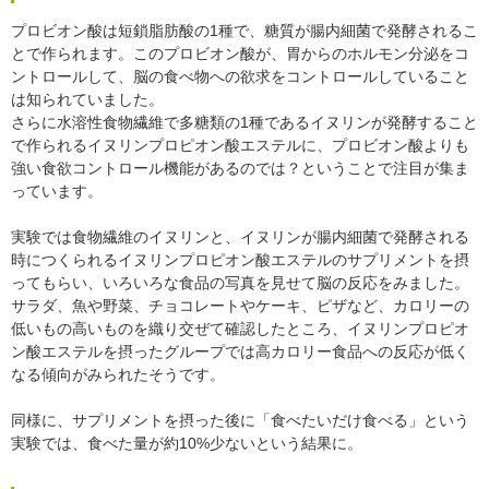
プロビオン酸は短鎖脂肪酸の1種で、糖質が腸内細菌で発酵されるこ
とで作られます。このプロビオン酸が、胃からのホルモン分泌をコ
ントロールして、脳の食べ物への欲求をコントロールしていること
は知られていました。
さらに水溶性食物繊維で多糖類の1種であるイヌリンが発酵すること
で作られるイヌリンプロピオン酸エステルに、プロビオン酸よりも
強い食欲コントロール機能があるのでは？ということで注目が集ま
っています。
実験では食物繊維のイヌリンと、イヌリンが腸内細菌で発酵される
時につくられるイヌリンプロピオン酸エステルのサプリメントを摂
ってもらい、いろいろな食品の写真を見せて脳の反応をみました。
サラダ、魚や野菜、チョコレートやケーキ、ピザなど、カロリーの
低いもの高いものを織り交ぜて確認したところ、イヌリンプロピオ
ン酸エステルを摂ったグループでは高カロリー食品への反応が低く
なる傾向がみられたそうです。
同様に、サプリメントを摂った後に「食べたいだけ食べる」という
実験では、食べた量が約10%少ないという結果に。