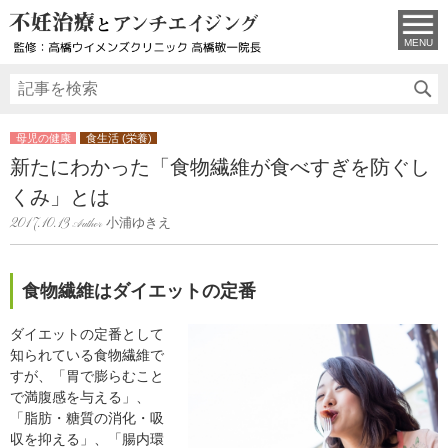
MENU
母児の健康
食生活 (栄養)
新たにわかった「食物繊維が食べすぎを防ぐし
くみ」とは
小浦ゆきえ
2017.10.13
食物繊維はダイエットの定番
ダイエットの定番として
知られている食物繊維で
すが、「胃で膨らむこと
で満腹感を与える」、
「脂肪・糖質の消化・吸
収を抑える」、「腸内環