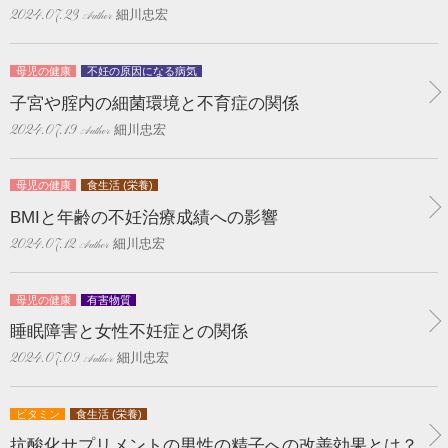
細川忠宏
2024.07.23
母児の健康
不妊の原因になる病気
子宮や腟内の細菌環境と不育症の関係
細川忠宏
2024.07.19
母児の健康
食生活 (栄養)
BMIと年齢の不妊治療成績への影響
細川忠宏
2024.07.12
母児の健康
有害物質
睡眠障害と女性不妊症との関係
細川忠宏
2024.07.09
ビタミン
食生活 (栄養)
抗酸化サプリメントの男性の精子への改善効果とは？