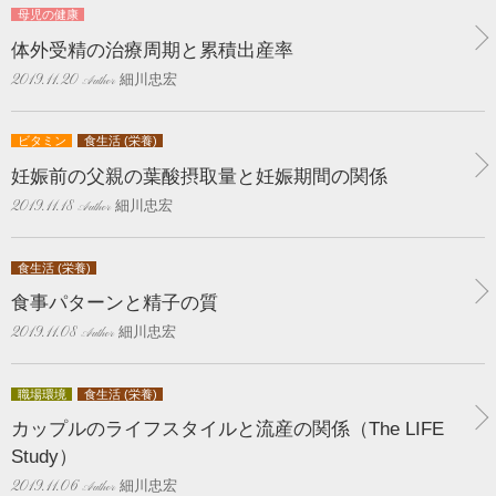
母児の健康
体外受精の治療周期と累積出産率
細川忠宏
2019.11.20
ビタミン
食生活 (栄養)
妊娠前の父親の葉酸摂取量と妊娠期間の関係
細川忠宏
2019.11.18
食生活 (栄養)
食事パターンと精子の質
細川忠宏
2019.11.08
職場環境
食生活 (栄養)
カップルのライフスタイルと流産の関係（The LIFE
Study）
細川忠宏
2019.11.06