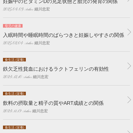
妊娠中のビタミンDの充足状態と胎児の発育の関係
細川忠宏
2025.04.03
母児の健康
入眠時間や睡眠時間のばらつきと妊娠しやすさの関係
細川忠宏
2025.02.04
食生活 (栄養)
鉄欠乏性貧血におけるラクトフェリンの有効性
細川忠宏
2024.12.10
食生活 (栄養)
飲料の摂取量と精子の質やART成績との関係
細川忠宏
2024.11.19
食生活 (栄養)