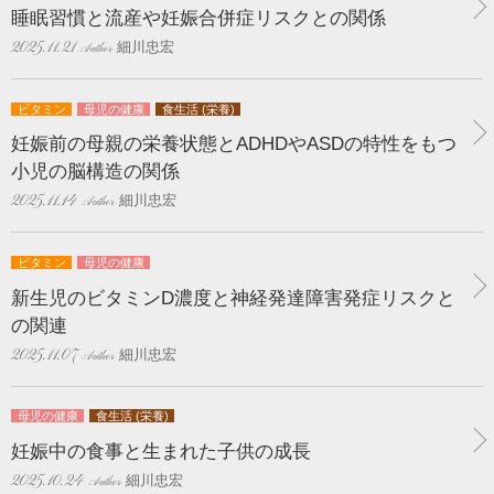
睡眠習慣と流産や妊娠合併症リスクとの関係
細川忠宏
2025.11.21
ビタミン
母児の健康
食生活 (栄養)
妊娠前の母親の栄養状態とADHDやASDの特性をもつ
小児の脳構造の関係
細川忠宏
2025.11.14
ビタミン
母児の健康
新生児のビタミンD濃度と神経発達障害発症リスクと
の関連
細川忠宏
2025.11.07
母児の健康
食生活 (栄養)
妊娠中の食事と生まれた子供の成長
細川忠宏
2025.10.24