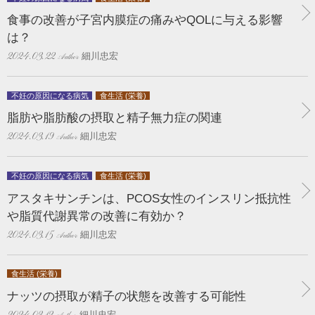
食事の改善が子宮内膜症の痛みやQOLに与える影響
は？
細川忠宏
2024.03.22
不妊の原因になる病気
食生活 (栄養)
脂肪や脂肪酸の摂取と精子無力症の関連
細川忠宏
2024.03.19
不妊の原因になる病気
食生活 (栄養)
アスタキサンチンは、PCOS女性のインスリン抵抗性
や脂質代謝異常の改善に有効か？
細川忠宏
2024.03.15
食生活 (栄養)
ナッツの摂取が精子の状態を改善する可能性
細川忠宏