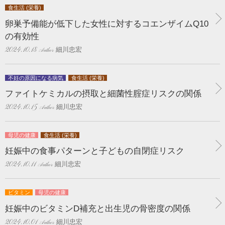
食生活 (栄養)
卵巣予備能が低下した女性に対するコエンザイムQ10
の有効性
細川忠宏
2024.10.18
不妊の原因になる病気
食生活 (栄養)
ファイトケミカルの摂取と細菌性腟症リスクの関係
細川忠宏
2024.10.15
母児の健康
食生活 (栄養)
妊娠中の食事パターンと子どもの自閉症リスク
細川忠宏
2024.10.11
ビタミン
母児の健康
妊娠中のビタミンD補充と出生児の骨密度の関係
細川忠宏
2024.10.01