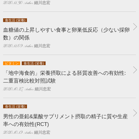
細川忠宏
2020.11.30
食生活 (栄養)
血糖値の上昇しやすい食事と卵巣低反応（少ない採卵
数）の関係
細川忠宏
2020.11.09
ビタミン
食生活 (栄養)
「地中海食的」栄養摂取による胚質改善への有効性:
二重盲検比較対照試験
細川忠宏
2020.10.27
食生活 (栄養)
男性の亜鉛&葉酸サプリメント摂取の精子に質や生産
率への有効性(RCT)
細川忠宏
2020.10.19